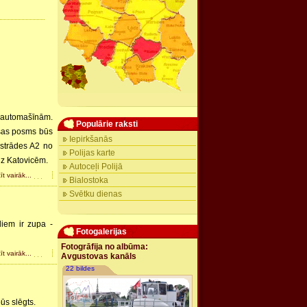
 automašīnām.
Populārie raksti
ksas posms būs
Iepirkšanās
strādes A2 no
Polijas karte
dz Katovicēm.
Autoceļi Polijā
īt vairāk...
Bialostoka
Svētku dienas
Hitlera bunkurs
Kontakti
diem ir zupa -
Fotogalerijas
Degvielas uzpildes stacijas
Fotogrāfija no albūma:
GD Poland
īt vairāk...
Avgustovas kanāls
Ceļu satiksmes noteikumi
22 bildes
ūs slēgts.