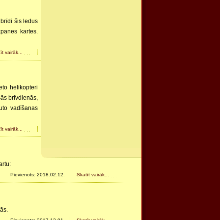
brīdi šis ledus
kpanes kartes.
īt vairāk...
eto helikopteri
šās brīvdienās,
 auto vadīšanas
īt vairāk...
rtu:
Pievienots: 2018.02.12.
Skatīt vairāk...
ās.