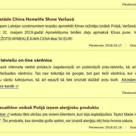
Pievienot
zstāde China Homelife Show Varšavā
jam Latvijas uzņēmumiem iespēju apmeklēt Ķīnas ražotāju izstādi Polijā, Varšavā,
dz 31. maijam 2019.gadā! Apmeklējuma lielāko daļu apmaksā Ķīnas puse. 
ŽOTS! APMEKLĒJUMA CENA tikai 50 EUR!
Pievienots: 2018.04.17.
Skat
 latviešu on-line vārdnīca
vā interneta vietnē polska.lv sagatavojuši un publicējuši poļu-latviešu, kā arī
tiešsaites vārdnīcu. Tas nav tulkotājs kā google, bet gan tieši vārdnīca, kur v
u vārdu tulkojumus, kā arī iepazīt kā tiek izrunāti dažādi poļu burti.
Aicinām
ies tuvāk
.
Pievienot
ecathlon veikali Polijā izņem alerģisku produktu
lon
veikalu tīkls vēršas pie visiem klientiem, kuri bija iegādājušies Taylor Mad
. Šis produkts, kas domāts golfa spēlei, var izraisīt alerģiju dēļ liela hroma satura.
Pievienots: 2018.02.19.
Skat