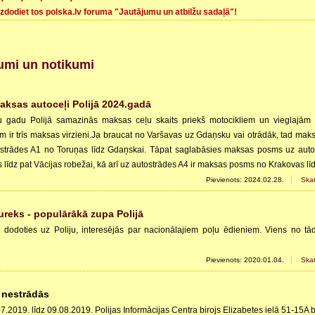
zdodiet tos polska.lv foruma "Jautājumu un atbilžu sadaļā"!
umi un notikumi
aksas autoceļi Polijā 2024.gadā
ru gadu Polijā samazinās maksas ceļu skaits priekš motocikliem un vieglajām
m ir trīs maksas virzieni.Ja braucat no Varšavas uz Gdaņsku vai otrādāk, tad ma
strādes A1 no Toruņas līdz Gdaņskai. Tāpat saglabāsies maksas posms uz auto
 līdz pat Vācijas robežai, kā arī uz autostrādes A4 ir maksas posms no Krakovas lī
Pievienots: 2024.02.28.
Skat
ureks - populārākā zupa Polijā
 dodoties uz Poliju, interesējās par nacionālajiem poļu ēdieniem. Viens no tā
Pievienots: 2020.01.04.
Skat
 nestrādās
7.2019. līdz 09.08.2019. Polijas Informācijas Centra birojs Elizabetes ielā 51-15A b