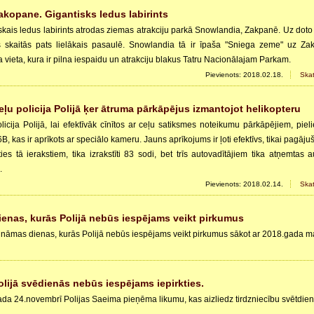
akopane. Gigantisks ledus labirints
skais ledus labirints atrodas ziemas atrakciju parkā Snowlandia, Zakpanē. Uz doto 
ts skaitās pats lielākais pasaulē. Snowlandia tā ir īpaša "Sniega zeme" uz Za
 vieta, kura ir pilna iespaidu un atrakciju blakus Tatru Nacionālajam Parkam.
Pievienots: 2018.02.18.
Skat
eļu policija Polijā ķer ātruma pārkāpējus izmantojot helikopteru
licija Polijā, lai efektīvāk cīnītos ar ceļu satiksmes noteikumu pārkāpējiem, pieli
B, kas ir aprīkots ar speciālo kameru. Jauns aprīkojums ir ļoti efektīvs, tikai pagāju
ties tā ierakstiem, tika izrakstīti 83 sodi, bet trīs autovadītājiem tika atņemtas
.
Pievienots: 2018.02.14.
Skat
ienas, kurās Polijā nebūs iespējams veikt pirkumus
ināmas dienas, kurās Polijā nebūs iespējams veikt pirkumus sākot ar 2018.gada ma
olijā svēdienās nebūs iespējams iepirkties.
da 24.novembrī Polijas Saeima pieņēma likumu, kas aizliedz tirdzniecību svētdien