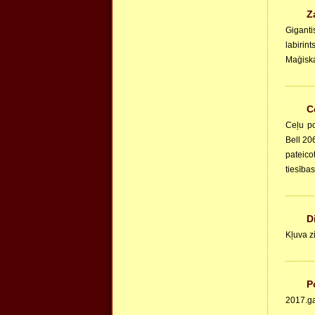
Z
Giganti
labirin
Maģiska
C
Ceļu po
Bell 206
pateico
tiesības
D
Kļuva z
P
2017.ga