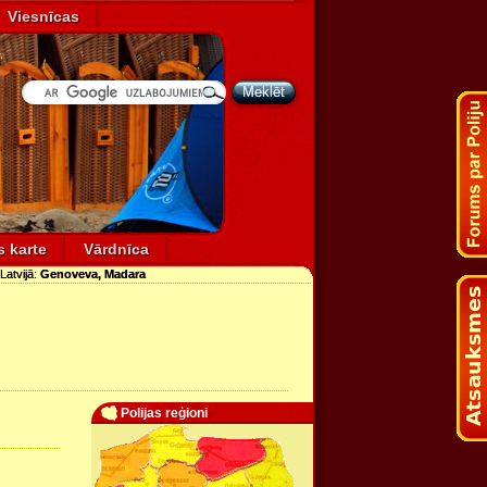
Viesnīcas
Meklēt
s karte
Vārdnīca
 Latvijā:
Genoveva, Madara
Polijas reģioni