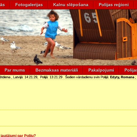
nās
Fotogalerijas
Kalnu slēpošana
Polijas reģioni
Par mums
Bezmaksas materiāli
Pakalpojumi
Polija
vētdiena
, Latvijā:
14:21:29
, Polijā:
13:21:29
. Šodien vārdadienu svin Polijā:
Edyty, Romana
;
r jautājumi par Poliju?