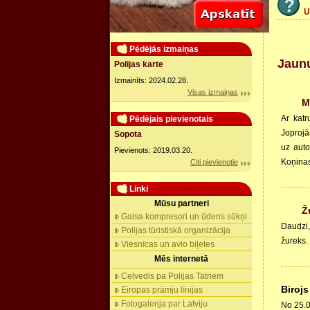
U
Pēdējās izmaiņas
Jaun
Polijas karte
Izmainīts: 2024.02.28.
Visas izmaiņas
M
Ar kat
Pēdējais pievienotais
Joprojā
Sopota
uz auto
Pievienots: 2019.03.20.
Koņinas
Citi pievienotie
Linki
Mūsu partneri
Ž
Gaisa kompresori un ūdens sūkņi
Daudzi,
Polijas tūristiskā organizācija
žureks.
Viesnīcas un avio biļetes
Mēs internetā
Ceļvedis pa Polijas Tatriem
Birojs
Eiropas prāmju līnijas
Fotogalerija par Latviju
No 25.0