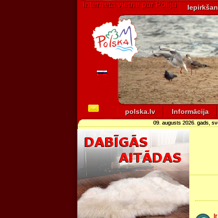
Interneta vietne par Poliju
Iepirkša
polska.lv
Informācija
09. augusts 2026. gads, s
I