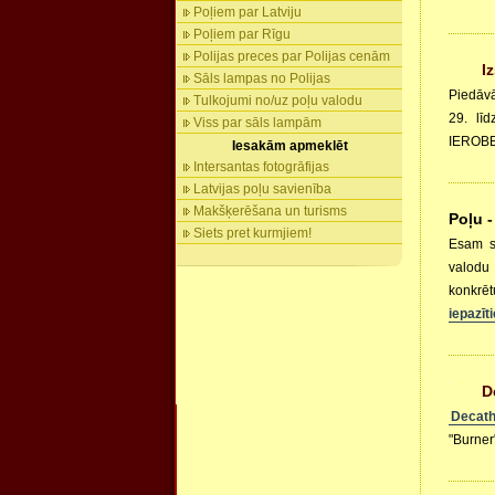
Poļiem par Latviju
Poļiem par Rīgu
Polijas preces par Polijas cenām
I
Sāls lampas no Polijas
Piedāvā
Tulkojumi no/uz poļu valodu
29. lī
Viss par sāls lampām
IEROBE
Iesakām apmeklēt
Intersantas fotogrāfijas
Latvijas poļu savienība
Makšķerēšana un turisms
Poļu -
Siets pret kurmjiem!
Esam sa
valodu 
konkrēt
iepazīt
D
Decath
"Burner"