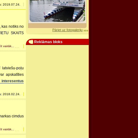
s: 2019.07.24.
 kas notiks no
Pāriet uz fotogaleriju
VIETU SKAITS
Reklāmas bloks
īt vairāk...
 latviešu-poļu
ar apskatīties
 interesentus
s: 2018.02.24.
e markas cimdus
īt vairāk...