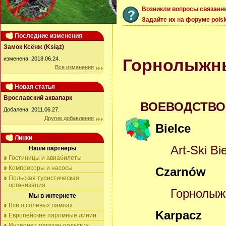
Возникли вопросы связанн
Задайте их на форуме polsk
Последние изменения
Замок Ксёнж (Książ)
изменена: 2018.06.24.
Горнолыжн
Все изменения
Новая статья
Врославский аквапарк
ВОЕВОДСТВО D
Добалена: 2011.06.27.
Другие добавления
Bielce
Линки
Art-Ski Bie
Наши партнёры
Гостиницы и авиабилеты
Компресоры и насосы
Czarnów
Польская туристическая
организация
Горнолыж
Мы в интернете
Всё о солевых лампах
Karpacz
Европейские паромные линии
Интернет магазин польских