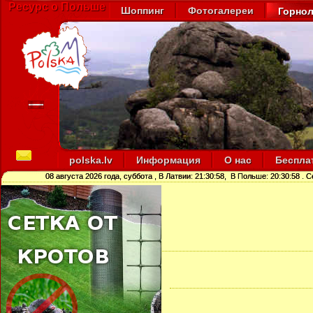
Ресурс о Польше
Шоппинг
Фотогалереи
Горно
polska.lv
Информация
О нас
Беспла
08 августа 2026 года, суббота
, В Латвии:
21:30:58
, В Польше:
20:30:58
. 