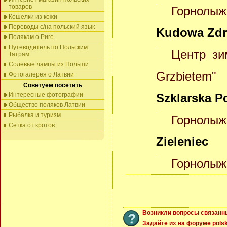
товаров
Горнолыж
Кошелки из кожи
Переводы с/на польский язык
Kudowa Zdr
Полякам о Риге
Путеводитель по Польским
Центр зи
Татрам
Солевые лампы из Польши
Grzbietem"
Фотогалерея о Латвии
Советуем посетить
Интересные фотографии
Szklarska P
Общество поляков Латвии
Рыбалка и туризм
Горнолыжн
Сетка от кротов
Zieleniec
Горнолыжн
Возникли вопросы связанн
Задайте их на форуме polsk