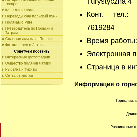
Turystyczna 4
товаров
Кошелки из кожи
Конт. тел.:
Переводы с/на польский язык
Полякам о Риге
7619284
Путеводитель по Польским
Татрам
Время работы: 
Солевые лампы из Польши
Фотогалерея о Латвии
Советуем посетить
Электронная п
Интересные фотографии
Общество поляков Латвии
Страница в ин
Рыбалка и туризм
Сетка от кротов
Информация о горн
Горнолыжна
Длинн
Разница высот