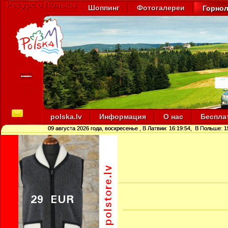
Ресурс о Польше
Шоппинг
Фотогалереи
Горно
polska.lv
Информация
О нас
Беспла
09 августа 2026 года, воскресенье
, В Латвии:
16:19:55
, В Польше:
1