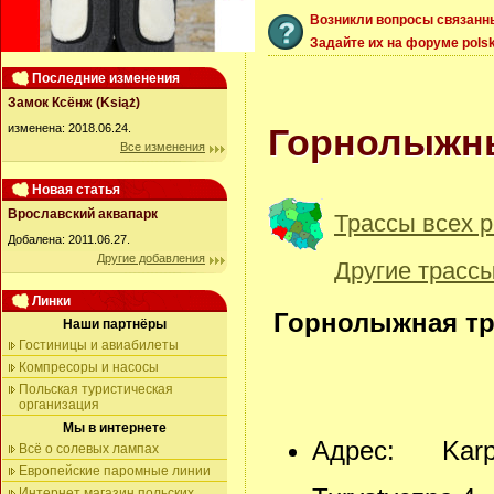
Возникли вопросы связанн
Задайте их на форуме polsk
Последние изменения
Замок Ксёнж (Książ)
изменена: 2018.06.24.
Горнолыжн
Все изменения
Новая статья
Врославский аквапарк
Трассы всех 
Добалена: 2011.06.27.
Другие добавления
Другие трасс
Линки
Горнолыжная тр
Наши партнёры
Гостиницы и авиабилеты
Компресоры и насосы
Польская туристическая
организация
Мы в интернете
Адрес: Karp
Всё о солевых лампах
Европейские паромные линии
Интернет магазин польских