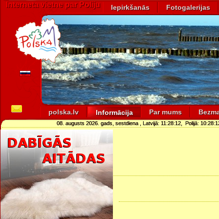
Interneta vietne par Poliju
Iepirkšanās
Fotogalerijas
polska.lv
Par mums
Bezma
Informācija
08. augusts 2026. gads, sestdiena
, Latvijā:
11:28:13
, Polijā:
10:28:1