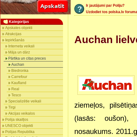
Ir jautājumi par Poliju?
Uzdodiet tos polska.lv forum
Kategorijas
Apskates objekti
Atrakcijas
Auchan lielv
Iepirkšanās
Interneta veikali
Māja un dārz
Pārtika un citas preces
Auchan
Biedronka
Carrefour
Kaufland
Real
Tesco
Specializētie veikali
ziemeļos, pilsēti
Tirgi
Akcijas veikalos
(lasās: oušon)
Polija skaitļos
UNESCO objekti
nosaukums. 2011.
Polijas Republika