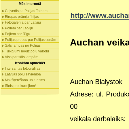
Mēs internetā
Ceļvedis pa Polijas Tatriem
http://www.aucha
Eiropas prāmju līnijas
Fotogalerija par Latviju
Poļiem par Latviju
Poļiem par Rīgu
Auchan veikal
Polijas preces par Polijas cenām
Sāls lampas no Polijas
Tulkojumi no/uz poļu valodu
Viss par sāls lampām
Iesakām apmeklēt
Intersantas fotogrāfijas
Latvijas poļu savienība
Auchan Białystok
Makšķerēšana un turisms
Siets pret kurmjiem!
Adrese: ul. Produk
00
veikala darbalaiks: