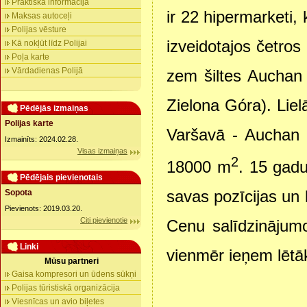
Praktiskā informācija
ir 22 hipermarketi,
Maksas autoceļi
Polijas vēsture
izveidotajos četros 
Kā nokļūt līdz Polijai
Poļa karte
Vārdadienas Polijā
zem šiltes Auchan
Zielona Góra). Lie
Pēdējās izmaiņas
Polijas karte
Varšavā - Auchan 
Izmainīts: 2024.02.28.
Visas izmaiņas
2
18000 m
. 15 gadu
Pēdējais pievienotais
savas pozīcijas un 
Sopota
Pievienots: 2019.03.20.
Citi pievienotie
Cenu salīdzinājumo
Linki
vienmēr ieņem lētā
Mūsu partneri
Gaisa kompresori un ūdens sūkņi
Polijas tūristiskā organizācija
Viesnīcas un avio biļetes