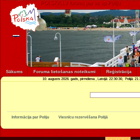
POLSKA.LV forums par un ap Poliju
Sākums
Foruma lietošanas noteikumi
Reģistrācija
10. augusts 2026. gads, pirmdiena
, Latvijā:
22:30:31
, Polijā:
21:
Informācija par Poliju
Viesnīcu rezervēšana Polijā