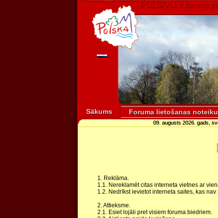
POLSKA.LV forums par
Sākums
Foruma lietošanas noteik
09. augusts 2026. gads, s
1. Reklāma.
1.1. Nereklamēt citas interneta vietnes ar vien
1.2. Nedrīkst ievietot interneta saites, kas nav
2. Attieksme.
2.1. Esiet lojāli pret visiem foruma biedriem.