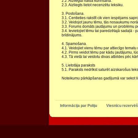
2.2. Aizliegta naida kurinšana.
2.3. Aizliegts lietot necenzētu leksiku.
3. Postošana.
3.1. Centieties rakstīt cik vien iespējams sapro
3.2. Veidojot jaunu tēmu, tās nosaukumu norā
3.3. Forums domāts jautājumu un problēmu pu
3.4. Ievietojiet tēmu tai paredzētajā sadaļā - p
brīdinājums.
4. Spamošana.
4.1. Veidojiet vienu tēmu par attiecīgo tematu 
4.2. Pirms veidot tēmu par kādu jautājumu, lūd
4.3. Tā vietā lai veidotu divas atbildes pēc kā
5. Lietotāja paraksts
5.1. Paraksts nedrīkst saturēt aizskarošus teks
Noteikumu pārkāpšanas gadījumā var sekot l
Informācija par Poliju
Viesnīcu rezervēš