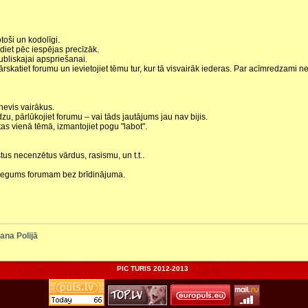
toši un kodolīgi.
diet pēc iespējas precīzāk.
bliskajai apspriešanai.
ārskatiet forumu un ievietojiet tēmu tur, kur tā visvairāk iederas. Par acīmredzami ne
nevis vairākus.
zu, pārlūkojiet forumu – vai tāds jautājums jau nav bijis.
rtas vienā tēmā, izmantojiet pogu "labot".
tus necenzētus vārdus, rasismu, un t.t..
iegums forumam bez brīdinājuma.
ana Polijā
PIC TURIS 2012-2013