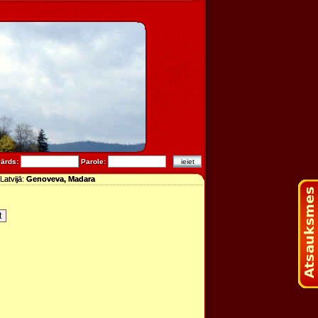
vārds:
Parole:
 Latvijā:
Genoveva, Madara