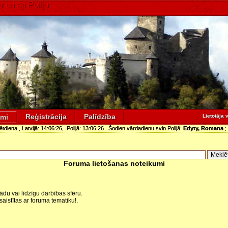
 un ap Poliju
Reģistrācija
Palīdzība
umi
Lietotāja 
vētdiena
, Latvijā:
14:06:26
, Polijā:
13:06:26
. Šodien vārdadienu svin Polijā:
Edyty, Romana
;
Foruma lietošanas noteikumi
ādu vai līdzīgu darbības sfēru.
 saistītas ar foruma tematiku!.