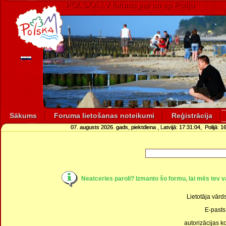
POLSKA.LV forums par un ap Poliju
Sākums
Foruma lietošanas noteikumi
Reģistrācija
07. augusts 2026. gads, piektdiena
, Latvijā:
17:31:05
, Polijā:
16
Neatceries paroli? Izmanto šo formu, lai mēs tev va
Lietotāja vārds
E-pasts 
autorizācijas k