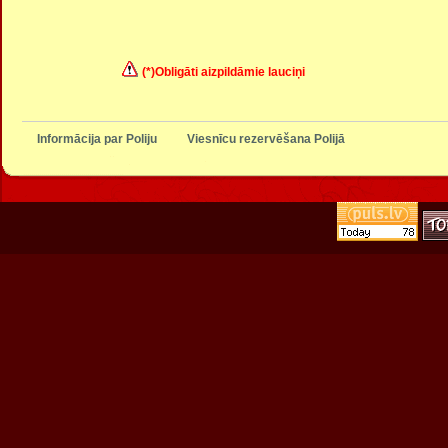
(*)Obligāti aizpildāmie lauciņi
Informācija par Poliju
Viesnīcu rezervēšana Polijā