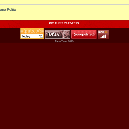
ana Polijā
PIC TURIS 2012-2013
Parse Time: 0.035s