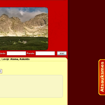
vārds:
Parole:
y
; Latvijā:
Aisma, Askolds