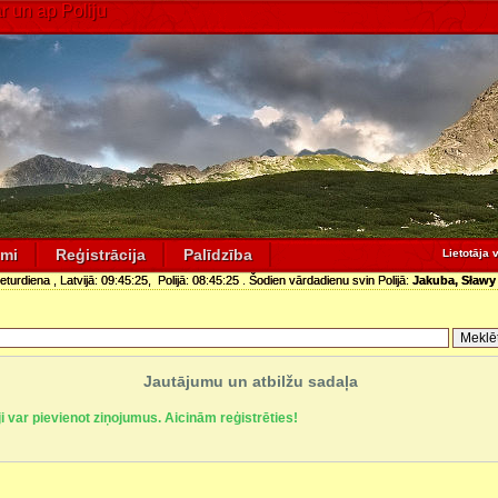
 un ap Poliju
umi
Reģistrācija
Palīdzība
Lietotāja 
ceturdiena
, Latvijā:
09:45:25
, Polijā:
08:45:25
. Šodien vārdadienu svin Polijā:
Jakuba, Sław
Jautājumu un atbilžu sadaļa
āji var pievienot ziņojumus. Aicinām reģistrēties!