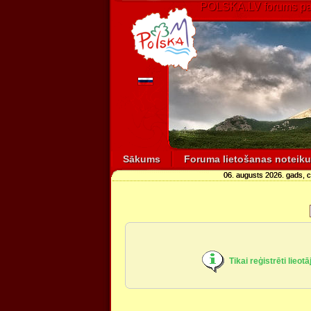
POLSKA.LV forums par
Sākums
Foruma lietošanas noteik
06. augusts 2026. gads, 
Tikai reģistrēti lieot