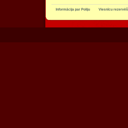
Informācija par Poliju
Viesnīcu rezervēš