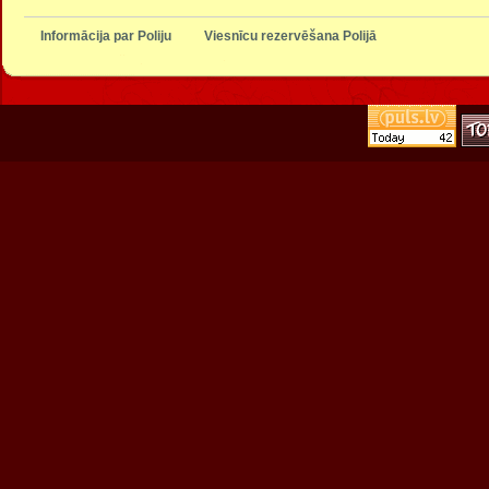
Informācija par Poliju
Viesnīcu rezervēšana Polijā