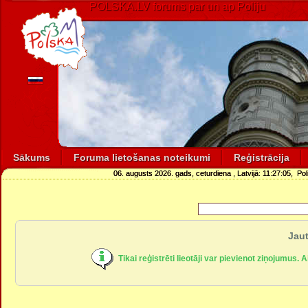
POLSKA.LV forums par un ap Poliju
Sākums
Foruma lietošanas noteikumi
Reģistrācija
06. augusts 2026. gads, ceturdiena
, Latvijā:
11:27:05
, Pol
Jaut
Tikai reģistrēti lieotāji var pievienot ziņojumus. 