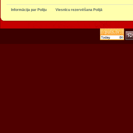
Informācija par Poliju
Viesnīcu rezervēšana Polijā