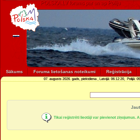
POLSKA.LV forums par un ap Poliju
Sākums
Foruma lietošanas noteikumi
Reģistrācija
07. augusts 2026. gads, piektdiena
, Latvijā:
06:12:20
, Polijā:
05
Jaut
Tikai reģistrēti lieotāji var pievienot ziņojumus. 