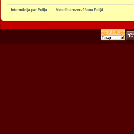
Informācija par Poliju
Viesnīcu rezervēšana Polijā