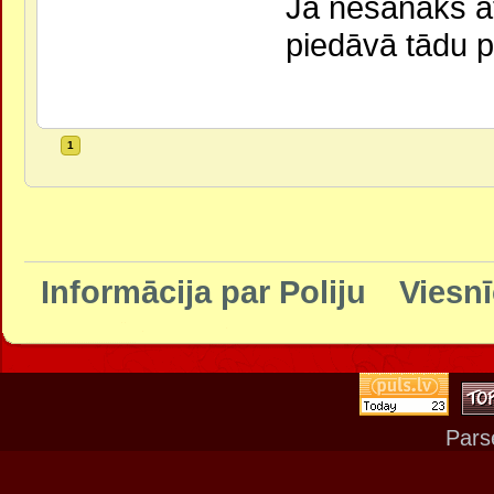
Ja nesanāks at
piedāvā tādu 
1
Informācija par Poliju
Viesnī
Pars