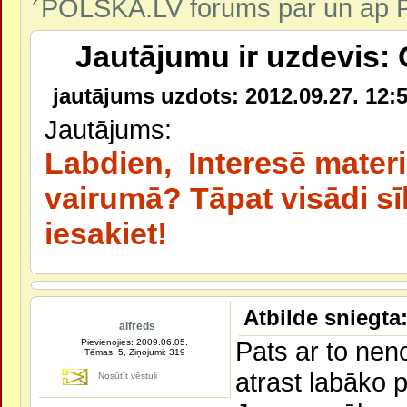
POLSKA.LV forums par un ap P
Jautājumu ir uzdevis: 
jautājums uzdots: 2012.09.27. 12:5
Jautājums:
Labdien, Interesē materi
vairumā? Tāpat visādi 
iesakiet!
Atbilde sniegta:
alfreds
Pats ar to nen
Pievienojies: 2009.06.05.
Tēmas: 5, Ziņojumi: 319
atrast labāko 
Nosūtīt vēstuli