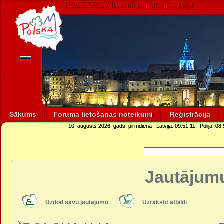
POLSKA.LV forums par un ap Poliju
Sākums
Foruma lietošanas noteikumi
Reģistrācija
10. augusts 2026. gads, pirmdiena
, Latvijā:
09:51:12
, Polijā:
08:
Jautājumu
Uzdod savu jautājumu
Uzrakstīt atbildi