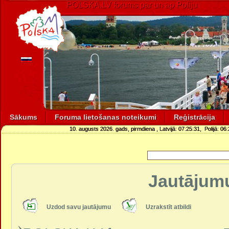
POLSKA.LV forums par un ap Poliju
Sākums
Foruma lietošanas noteikumi
Reģistrācija
10. augusts 2026. gads, pirmdiena
, Latvijā:
07:25:31
, Polijā:
06:
Jautājumu
Uzdod savu jautājumu
Uzrakstīt atbildi