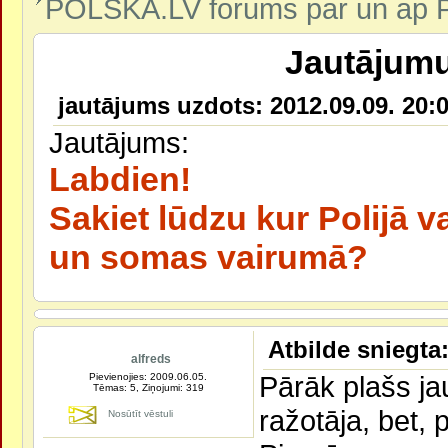
POLSKA.LV forums par un ap P
Jautājumu 
jautājums uzdots: 2012.09.09. 20:0
Jautājums:
Labdien!
Sakiet lūdzu kur Polijā v
un somas vairumā?
Atbilde sniegta:
alfreds
Pārāk plašs ja
Pievienojies: 2009.06.05.
Tēmas: 5, Ziņojumi: 319
ražotāja, bet, 
Nosūtīt vēstuli