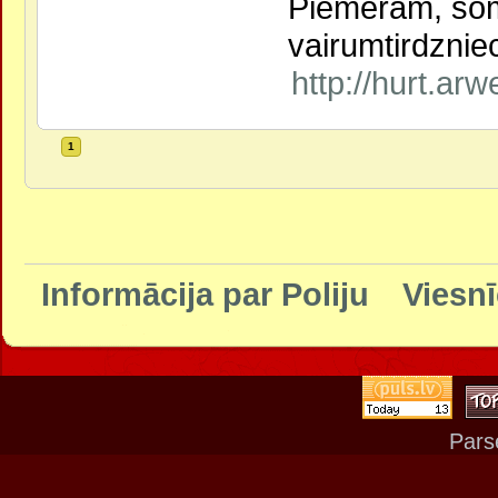
Piemēram, soma
vairumtirdzniec
http://hurt.ar
1
Informācija par Poliju
Viesnī
Pars