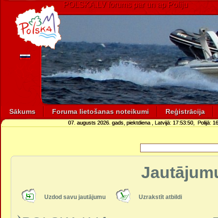
POLSKA.LV forums par un ap Poliju
Sākums
Foruma lietošanas noteikumi
Reģistrācija
07. augusts 2026. gads, piektdiena
, Latvijā:
17:53:50
, Polijā:
16
Jautājumu
Uzdod savu jautājumu
Uzrakstīt atbildi