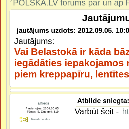
POLSKA.LV forums par un ap P
Jautājumu 
jautājums uzdots: 2012.09.05. 10:0
Jautājums:
Vai Belastokā ir kāda bāz
iegādāties iepakojamos 
piem kreppapīru, lentītes
Atbilde sniegta:
alfreds
Varbūt šeit -
h
Pievienojies: 2009.06.05.
Tēmas: 5, Ziņojumi: 319
Nosūtīt vēstuli