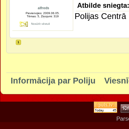
Atbilde sniegta:
alfreds
Polijas Centrā 
Pievienojies: 2009.06.05.
Tēmas: 5, Ziņojumi: 319
Nosūtīt vēstuli
1
Informācija par Poliju
Viesnī
Pars