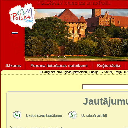
POLSKA.LV forums par un ap Poliju
Sākums
Foruma lietošanas noteikumi
Reģistrācija
10. augusts 2026. gads, pirmdiena
, Latvijā:
12:58:59
, Polijā:
11:
Jautājumu
Uzdod savu jautājumu
Uzrakstīt atbildi