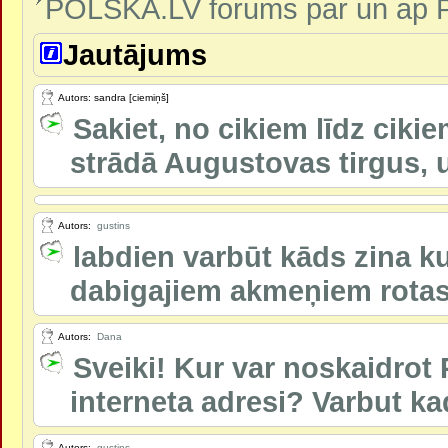
POLSKA.LV forums par un ap P
Jautājums
Autors: sandra [ciemiņš]
Sakiet, no cikiem līdz ciki
strādā Augustovas tirgus, un
Autors:
gustins
labdien varbūt kāds zina kur
dabigajiem akmeņiem rotas
Autors:
Dana
Sveiki! Kur var noskaidrot 
interneta adresi? Varbut ka
Autors:
gustins