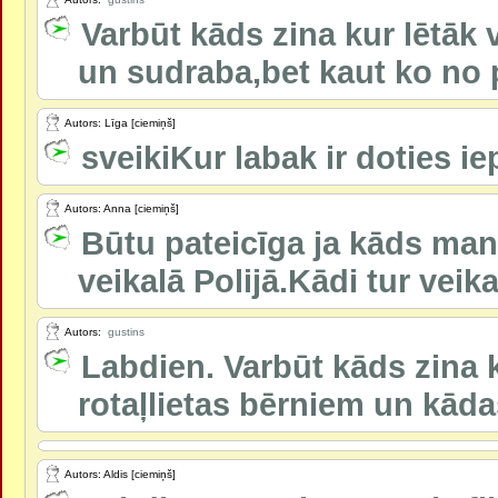
Varbūt kāds zina kur lētāk v
un sudraba,bet kaut ko no pē
Autors: Līga [ciemiņš]
sveikiKur labak ir doties i
Autors: Anna [ciemiņš]
Būtu pateicīga ja kāds man 
veikalā Polijā.Kādi tur veika
Autors:
gustins
Labdien. Varbūt kāds zina k
rotaļlietas bērniem un kādas 
Autors: Aldis [ciemiņš]