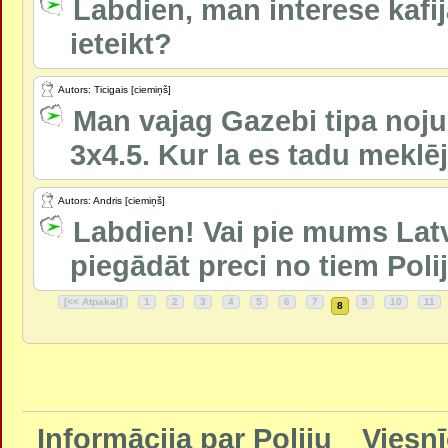
Labdien, man interese kafij
ieteikt?
Autors: Ticigais [ciemiņš]
Man vajag Gazebi tipa nojum
3x4.5. Kur la es tadu meklēj
Autors: Andris [ciemiņš]
Labdien! Vai pie mums Latvi
piegādāt preci no tiem Polija
[<< Atpakaļ]
1
2
3
4
5
6
7
9
10
11
8
Informācija par Poliju
Viesnī