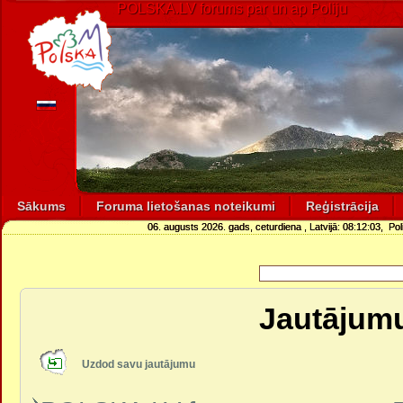
POLSKA.LV forums par un ap Poliju
Sākums
Foruma lietošanas noteikumi
Reģistrācija
06. augusts 2026. gads, ceturdiena
, Latvijā:
08:12:03
, Pol
Jautājumu
Uzdod savu jautājumu