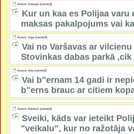
Autors: Kristaps [ciemiņš]
Kur un kaa es Polijaa varu d
maksas pakalpojums vai kaa?
Autors: Inga [ciemiņš]
Vai no Varšavas ar vilcienu
Stovinkas dabas parkā ,cik
Autors: inka [ciemiņš]
Vai b"ernam 14 gadi ir nep
b"erns brauc ar citiem kop
Autors: Aidzisck [ciemiņš]
Sveiki, kāds var ieteikt Pol
"veikalu", kur no ražotāja v