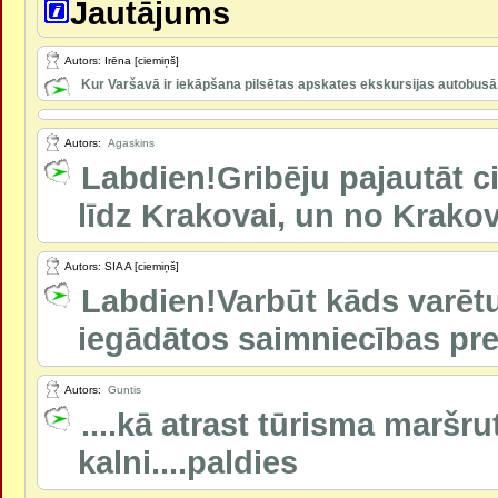
Jautājums
Autors: Irēna [ciemiņš]
Kur Varšavā ir iekāpšana pilsētas apskates ekskursijas autobusā, 
Autors:
Agaskins
Labdien!Gribēju pajautāt ci
līdz Krakovai, un no Krakova
Autors: SIA A [ciemiņš]
Labdien!Varbūt kāds varētu 
iegādātos saimniecības prece
Autors:
Guntis
....kā atrast tūrisma maršr
kalni....paldies