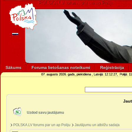
POLSKA.LV forums par un ap Poliju
Sākums
Foruma lietošanas noteikumi
Reģistrācija
07. augusts 2026. gads, piektdiena
, Latvijā:
12:12:27
, Polijā:
11
Jaut
Uzdod savu jautājumu
POLSKA.LV forums par un ap Poliju
Jautājumu un atbilžu sadaļa