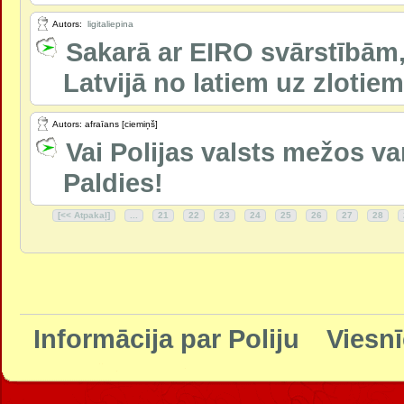
Autors:
ligitaliepina
Sakarā ar EIRO svārstībām,
Latvijā no latiem uz zlotiem, 
Autors: afraīans [ciemiņš]
Vai Polijas valsts mežos va
Paldies!
[<< Atpakaļ]
...
21
22
23
24
25
26
27
28
Informācija par Poliju
Viesnī