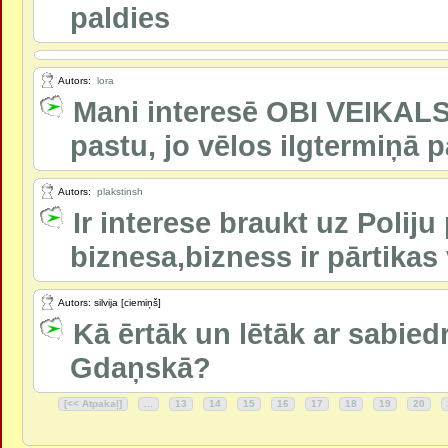
paldies
Autors:
lora
Mani interesē OBI VEIKALS
pastu, jo vēlos ilgtermiņā p
Autors:
plakstinsh
Ir interese braukt uz Polij
biznesa,bizness ir pārtikas v
Autors: silvija [ciemiņš]
Kā ērtāk un lētāk ar sabied
Gdaņskā?
[<< Atpakaļ]
...
13
14
15
16
17
18
19
20