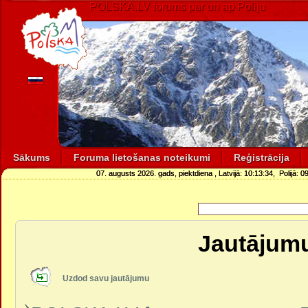
POLSKA.LV forums par un ap Poliju
Sākums
Foruma lietošanas noteikumi
Reģistrācija
07. augusts 2026. gads, piektdiena
, Latvijā:
10:13:34
, Polijā:
09
Jautājumu
Uzdod savu jautājumu