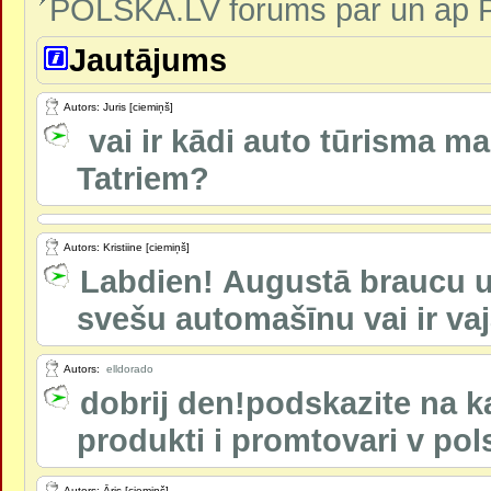
POLSKA.LV forums par un ap P
Jautājums
Autors: Juris [ciemiņš]
vai ir kādi auto tūrisma ma
Tatriem?
Autors: Kristiine [ciemiņš]
Labdien! Augustā braucu uz
svešu automašīnu vai ir vaj
Autors:
elldorado
dobrij den!podskazite na k
produkti i promtovari v po
Autors: Āris [ciemiņš]