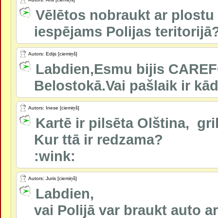
Vēlētos nobraukt ar plostu 
iespējams Polijas teritorijā
Autors: Edijs [ciemiņš]
Labdien,Esmu bijis CARE
Belostokā.Vai pašlaik ir kā
Autors: Inese [ciemiņš]
Kartē ir pilsēta Olština, gr
Kur ttā ir redzama?
:wink:
Autors: Juris [ciemiņš]
Labdien,
vai Polijā var braukt auto a