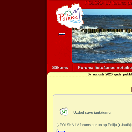
POLSKA.LV forums par
Sākums
Foruma lietošanas noteik
07. augusts 2026. gads, piekt
Uzdod savu jautājumu
POLSKA.LV forums par un ap Poliju
Jautāj