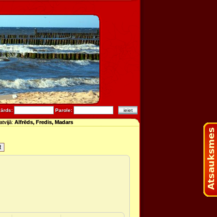
vārds:
Parole:
atvijā:
Alfrēds, Fredis, Madars