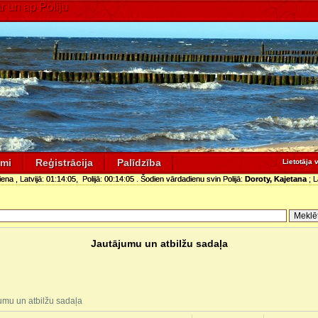
 un ap Poliju
umi
Reģistrācija
Palīdzība
Lietotāja 
diena
, Latvijā:
01:14:05
, Polijā:
00:14:05
. Šodien vārdadienu svin Polijā:
Doroty, Kajetana
; L
Jautājumu un atbilžu sadaļa
umu un atbilžu sadaļa