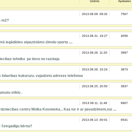
Uzdots
Apskates
2013.09.09. 09:32
7567
s m2?
2013.08.31. 19:27
4056
mā iegādāties atpazistāmo zīmolu sporta ....
2013.08.26. 11:20
3997
iecibas tehniku pa tieso no razotaja
2013.08.26. 10:24
3873
es lobaribas kukuruzu. vajadzetu adreses telefonus
2013.08.25. 20:50
3837
aisatu stiklu .
2013.08.11. 11:46
6907
rdzniecibas centru Wolka Kosowska... Kaa tur ir ar pavadzimem,vai ....
2013.06.13. 00:01
6541
ar četrgadīgu bērnu?