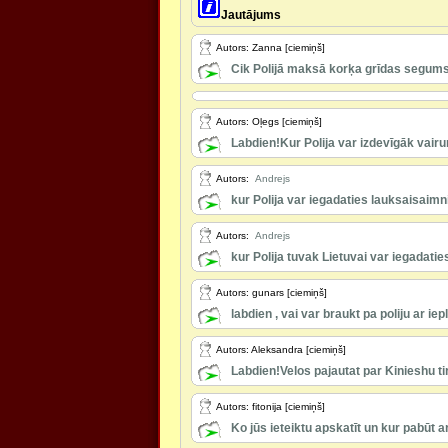
Jautājums
Autors: Zanna [ciemiņš]
Cik Polijā maksā korķa grīdas segum
Autors: Oļegs [ciemiņš]
Labdien!Kur Polija var izdevīgāk vairu
Autors:
Andrejs
kur Polija var iegadaties lauksaisaimn
Autors:
Andrejs
kur Polija tuvak Lietuvai var iegadati
Autors: gunars [ciemiņš]
labdien , vai var braukt pa poliju ar iepl
Autors: Aleksandra [ciemiņš]
Labdien!Velos pajautat par Kinieshu ti
Autors: fitonija [ciemiņš]
Ko jūs ieteiktu apskatīt un kur pabūt 