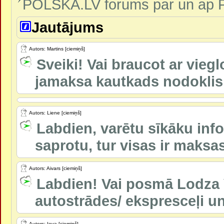
POLSKA.LV forums par un ap P
Jautājums
Autors: Martins [ciemiņš]
Sveiki! Vai braucot ar vieg
jamaksa kautkads nodoklis v
Autors: Liene [ciemiņš]
Labdien, varētu sīkāku inf
saprotu, tur visas ir maksas 
Autors: Aivars [ciemiņš]
Labdien! Vai posmā Lodza 
autostrādes/ ekspresceļi un
Autors: Ieva [ciemiņš]