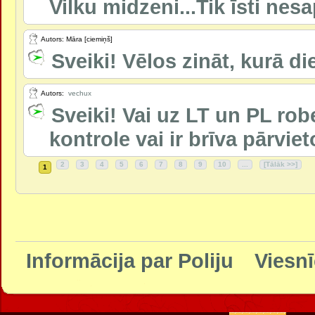
Vilku midzeni...Tik īsti nesa
Autors: Māra [ciemiņš]
Sveiki! Vēlos zināt, kurā d
Autors:
vechux
Sveiki! Vai uz LT un PL ro
kontrole vai ir brīva pārvi
2
3
4
5
6
7
8
9
10
...
[Tālāk >>]
1
Informācija par Poliju
Viesnī