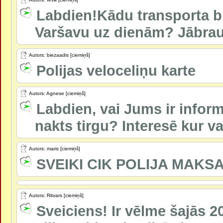
Labdien!Kādu transporta bi
Varšavu uz dienām? Jābrauc
Autors: biezaadis [ciemiņš]
Polijas veloceliņu karte
Autors: Agnese [ciemiņš]
Labdien, vai Jums ir inform
nakts tirgu? Interesē kur var
Autors: maris [ciemiņš]
SVEIKI CIK POLIJA MAKS
Autors: Ritvars [ciemiņš]
Sveiciens! Ir vēlme šajās 2