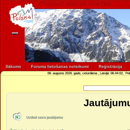
POLSKA.LV forums par un ap Poliju
Sākums
Foruma lietošanas noteikumi
Reģistrācija
06. augusts 2026. gads, ceturdiena
, Latvijā:
06:44:02
, Pol
Jautājumu
Uzdod savu jautājumu