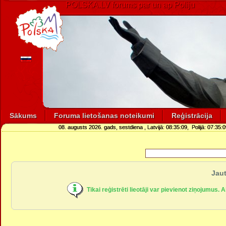
POLSKA.LV forums par un ap Poliju
Sākums
Foruma lietošanas noteikumi
Reģistrācija
08. augusts 2026. gads, sestdiena
, Latvijā:
08:35:09
, Polijā:
07:35:0
Jaut
Tikai reģistrēti lieotāji var pievienot ziņojumus. 