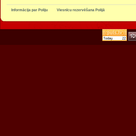
Informācija par Poliju
Viesnīcu rezervēšana Polijā