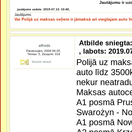
Jautājumu ir uzd
jautājums uzdots: 2019.07.13. 10:40,
Jautājums:
Vai Polijā uz maksas ceļiem ir jāmaksā arī vieglajam auto li
Atbilde sniegta:
alfreds
, labots: 2019.0
Pievienojies: 2009.06.05.
Tēmas: 5, Ziņojumi: 319
Polijā uz maks
Nosūtīt vēstuli
auto līdz 3500k
nekur neatradu
Maksas autoceļ
A1 posmā Pru
Swarożyn - N
A1 posmā Nowe