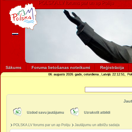
POLSKA.LV forums par un ap Poliju
Sākums
Foruma lietošanas noteikumi
Reģistrācija
06. augusts 2026. gads, ceturdiena
, Latvijā:
22:12:51
, Pol
Jaut
Uzdod savu jautājumu
Uzrakstīt atbildi
POLSKA.LV forums par un ap Poliju
Jautājumu un atbilžu sadaļa