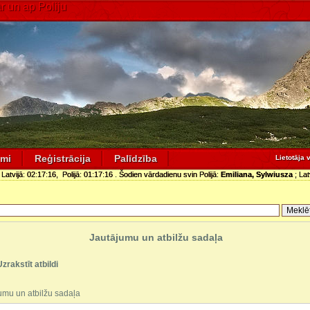
 un ap Poliju
umi
Reģistrācija
Palīdzība
Lietotāja 
 Latvijā:
02:17:17
, Polijā:
01:17:17
. Šodien vārdadienu svin Polijā:
Emiliana, Sylwiusza
; Lat
Jautājumu un atbilžu sadaļa
Uzrakstīt atbildi
umu un atbilžu sadaļa