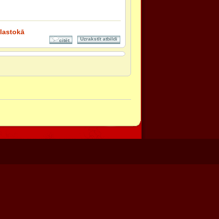
elastokā
Uzrakstīt atbildi
citēt