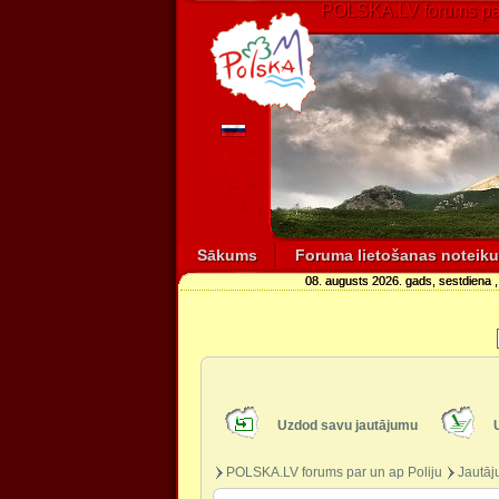
POLSKA.LV forums par
Sākums
Foruma lietošanas noteik
08. augusts 2026. gads, sestdiena
,
Uzdod savu jautājumu
POLSKA.LV forums par un ap Poliju
Jautāj