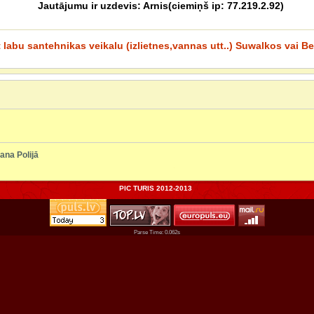
Jautājumu ir uzdevis: Arnis(ciemiņš ip: 77.219.2.92)
kt labu santehnikas veikalu (izlietnes,vannas utt..) Suwalkos vai B
ana Polijā
PIC TURIS 2012-2013
Parse Time: 0.062s