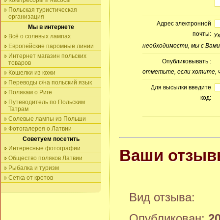
Компресоры и насосы
Польская туристическая
организация
Адрес электронной
Мы в интернете
почты:
У
Всё о солевых лампах
необходимости, мы с Вами
Европейские паромные линии
Интернет магазин польских
Опубликовывать :
товаров
отметьте, если хотите, 
Кошелки из кожи
Переводы с/на польский язык
Для высылки введите
Полякам о Риге
код:
Путеводитель по Польским
Татрам
Солевые лампы из Польши
Фотогалерея о Латвии
Советуем посетить
Интересные фотографии
Ваши отзы
Общество поляков Латвии
Рыбалка и туризм
Сетка от кротов
Вид отзыва:
Опубликован:
20