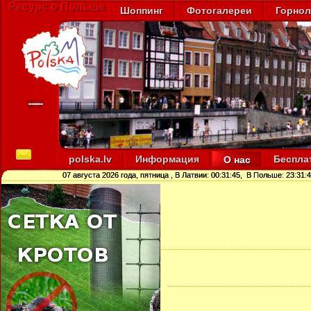
Ресурс о Польше
Шоппинг
Фотогалереи
Горно
polska.lv
Информация
Беспла
О нас
07 августа 2026 года, пятница
, В Латвии:
00:31:46
, В Польше:
23:31: