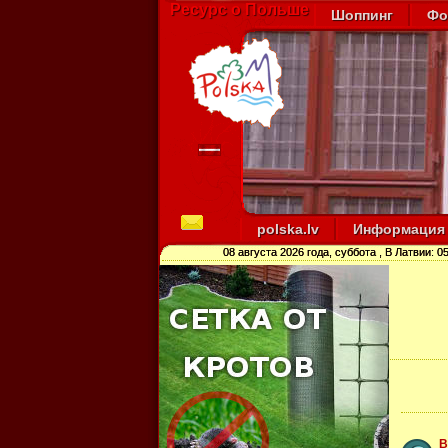
Ресурс о Польше
Шоппинг
Фо
polska.lv
Информация
08 августа 2026 года, суббота
, В Латвии:
05
В