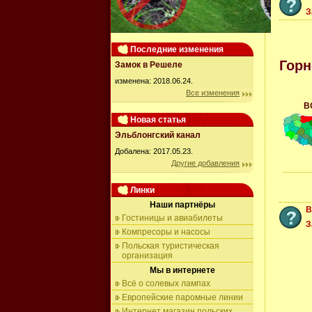
З
Последние изменения
Гор
Замок в Решеле
изменена: 2018.06.24.
Все изменения
В
Новая статья
Эльблонгский канал
Добалена: 2017.05.23.
Другие добавления
Линки
Наши партнёры
В
Гостиницы и авиабилеты
З
Компресоры и насосы
Польская туристическая
организация
Мы в интернете
Всё о солевых лампах
Европейские паромные линии
Интернет магазин польских