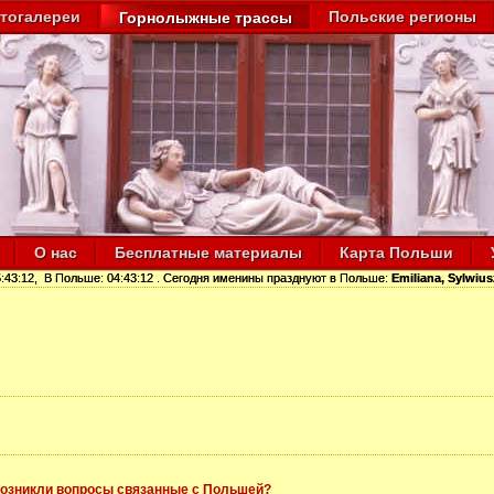
тогалереи
Польские регионы
Горнолыжные трассы
О нас
Бесплатные материалы
Карта Польши
:43:12
, В Польше:
04:43:12
. Сегодня именины празднуют в Польше:
Emiliana, Sylwiu
озникли вопросы связанные с Польшей?