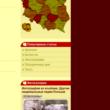
Популярные статьи
Шоппинг
Белосток
Автозаправки
Праздничные дни
Tesco
Авто дороги Польши
Auchan
Фотогалереи
Именины в Польше
Фотография из альбома: Другие
GD Poland
национальные парки Польши
Карта Польши
18 фотографий