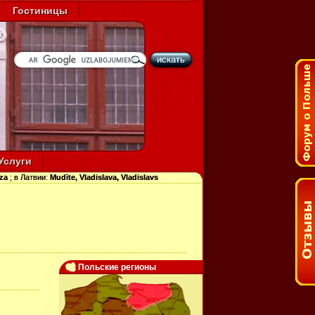
Гостиницы
искать
Услуги
sza
; в Латвии:
Mudīte, Vladislava, Vladislavs
Польские регионы