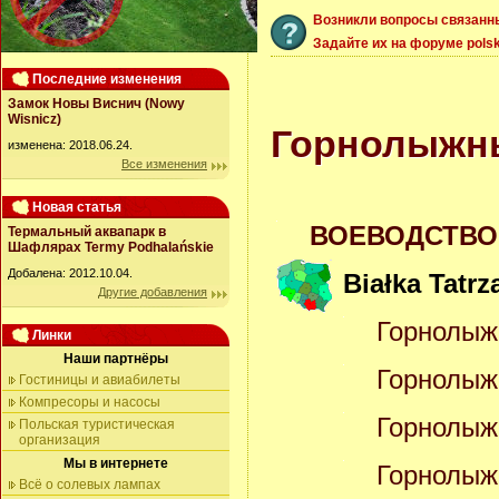
Возникли вопросы связанн
Задайте их на форуме polsk
Последние изменения
Замок Новы Виснич (Nowy
Wisnicz)
Горнолыжн
изменена: 2018.06.24.
Все изменения
Новая статья
ВОЕВОДСТВО 
Термальный аквапарк в
Шафлярах Termy Podhalańskie
Добалена: 2012.10.04.
Białka Tatr
Другие добавления
Горнолыж
Линки
Наши партнёры
Горнолыж
Гостиницы и авиабилеты
Компресоры и насосы
Горнолыж
Польская туристическая
организация
Мы в интернете
Горнолыжн
Всё о солевых лампах