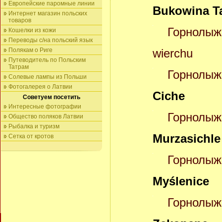
Европейские паромные линии
Bukowina T
Интернет магазин польских
товаров
Горнолы
Кошелки из кожи
Переводы с/на польский язык
Полякам о Риге
wierchu
Путеводитель по Польским
Татрам
Горнолыж
Солевые лампы из Польши
Фотогалерея о Латвии
Ciche
Советуем посетить
Интересные фотографии
Горнолыж
Общество поляков Латвии
Рыбалка и туризм
Murzasichle
Сетка от кротов
Горнолыжн
Myślenice
Горнолыж