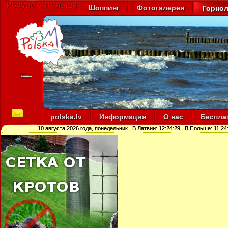
Ресурс о Польше
Шоппинг
Фотогалереи
Горно
polska.lv
Информация
О нас
Беспла
10 августа 2026 года, понедельник
, В Латвии:
12:24:29
, В Польше:
11:24