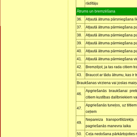
rādītāju
Ātrums un bremzēšana
36.
Atļautā ātruma pārsniegšana l
37.
Atļautā ātruma pārmiegšana pa
38.
Atļautā ātruma pārmiegšana pa
39.
Atļautā ātruma pārmiegšana pa
40.
Atļautā ātruma pārmiegšana pa
41.
Atļautā ātruma pārmiegšana vi
42.
Bremzējot, ja tas rada citiem tr
43.
Braucot ar tādu ātrumu, kas ir 
Braukšanas virziena vai joslas maiņ
Apgriešanās braukšanai pretē
46.
citiem kustības dalībniekiem va
Apgriešanās tuneļos, uz tiltiem
47.
ceļiem
Nepareiza transportlīdzekļ
49.
pagriešanās manevra laika
50.
Ceļa nedošana pārkārtojoties n