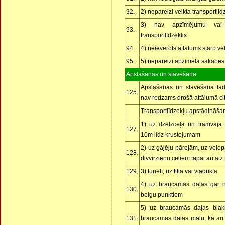
92.
2) nepareizi veikta transportlī
3) nav apzīmējumu vai a
93.
transportlīdzeklis
94.
4) neievērots attālums starp ve
95.
5) nepareizi apzīmēta sakabes 
Apstāšanās un stāvēšana
Apstāšanās un stāvēšana tādo
125.
nav redzams drošā attālumā cit
Transportlīdzekļu apstādināša
1) uz dzelzceļa un tramvaja 
127.
10m līdz krustojumam
2) uz gājēju pārejām, uz velop
128.
divvirzienu ceļiem tāpat arī aiz
129.
3) tunelī, uz tilta vai viadukta
4) uz braucamās daļas gar ne
130.
beigu punktiem
5) uz braucamās daļas blakus
131.
braucamās daļas malu, kā arī