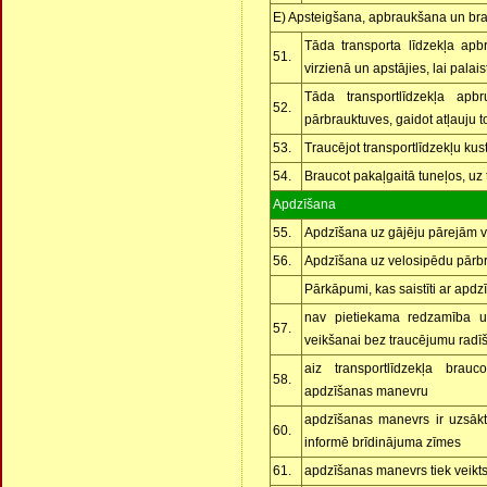
E) Apsteigšana, apbraukšana un bra
Tāda transporta līdzekļa apb
51.
virzienā un apstājies, lai palai
Tāda transportlīdzekļa apb
52.
pārbrauktuves, gaidot atļauju t
53.
Traucējot transportlīdzekļu kus
54.
Braucot pakaļgaitā tuneļos, uz 
Apdzīšana
55.
Apdzīšana uz gājēju pārejām v
56.
Apdzīšana uz velosipēdu pārb
Pārkāpumi, kas saistīti ar apdz
nav pietiekama redzamība un
57.
veikšanai bez traucējumu radīš
aiz transportlīdzekļa brauco
58.
apdzīšanas manevru
apdzīšanas manevrs ir uzsākt
60.
informē brīdinājuma zīmes
61.
apdzīšanas manevrs tiek veikt