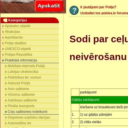
Ir jautājumi par Poliju?
Uzdodiet tos polska.lv forum
Kategorijas
Apskates objekti
Atrakcijas
Sodi par ce
Iepirkšanās
Polija skaitļos
UNESCO objekti
neivērošanu
Polijas Republika
Praktiskā informācija
Mobīlais internets Polijā
Latvijas vēstniecība
Palīdzības tel. numuri
Autoceļi Polijā
Avio satiksme
parkāpumi
Vilcienu satiksme
Gājēju pārkāpumi
Autobusu satiksme
Pilsētu transports
Iziešana uz brauktuves tieši pi
Ceļu satiksmes noteikumi
1.
1) uz gājēju pārejām
Degvielas uzpildes stacijas
2.
2) citās vietās
Automašīnu īre