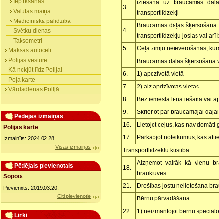
Iepirkšanās
iziešana uz braucamās daļa
3.
Valūtas maiņa
transportlīdzekļi
Medicīniskā palīdzība
Braucamās daļas šķērsošana vi
4.
Svētku dienas
transportlīdzekļu joslas vai ar
Taksometri
5.
Ceļa zīmju neievērošanas, kura
Maksas autoceļi
Polijas vēsture
Braucamās daļas šķērsošana vi
Kā nokļūt līdz Polijai
6.
1) apdzīvotā vietā
Poļa karte
7.
2) aiz apdzīvotas vietas
Vārdadienas Polijā
8.
Bez iemesla lēna iešana vai a
9.
Skrienot pār braucamajai daļai
Pēdējās izmaiņas
16.
Lietojot ceļus, kas nav domāti 
Polijas karte
17.
Pārkāpjot noteikumus, kas attie
Izmainīts: 2024.02.28.
Visas izmaiņas
Transportlīdzekļu kustība
Aizņemot vairāk kā vienu br
Pēdējais pievienotais
18.
brauktuves
Sopota
21.
Drošības jostu nelietošana br
Pievienots: 2019.03.20.
Citi pievienotie
Bērnu pārvadāšana:
22.
1) neizmantojot bērnu speciālo
Linki