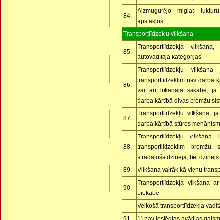
Aizmugurējo miglas luktur
84.
apstākļos
Transportlīdzekļu vilkšana
Transportlīdzekļa vilkšana
85.
autovadītāja kategorijas
Transportlīdzekļu vilkšan
transportlīdzeklim nav darba 
86.
vai arī lokanajā sakabē, ja
darba kārtībā divas bremžu si
Transportlīdzekļu vilkšana, j
87.
darba kārtībā stūres mehānism
Transportlīdzekļu vilkšana
88.
transportlīdzeklim bremžu s
strādājoša dzinēja, bet dzinējs
89.
Vilkšana vairāk kā vienu transp
Transportlīdzekļa vilkšana ar
90.
piekabe
Velkošā transportlīdzekļa vadī
91.
1) nav ieslēgtas avārijas gais