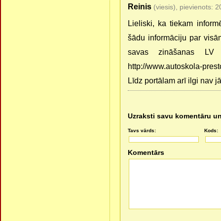
Reinis
(viesis), pievienots: 
Lieliski, ka tiekam info
šādu informāciju par visā
savas zināšanas LV 
http://www.autoskola-pre
Līdz portālam arī ilgi nav j
Uzraksti savu komentāru un
Tavs vārds:
Kods:
Komentārs