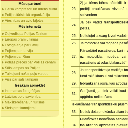
2) ja bērns bērnu sēdeklīti ir
Mūsu partneri
23.
pretēji braukšanas virzienā 
Gaisa kompresori un ūdens sūkņi
Polijas tūristiskā organizācija
spilveniem.
Viesnīcas un avio biļetes
Ja tiek vadīts transportlīdzek
24.
Mēs internetā
jostas.
Ceļvedis pa Polijas Tatriem
25.
Nelietojot aizsarg ķiveri vado
Eiropas prāmju līnijas
26.
Ja motocikla vai mopēda pasaži
Fotogalerija par Latviju
Pārvadājot pasažierus, kuri ir 
Poļiem par Latviju
Poļiem par Rīgu
27.
uz motocikla, mopēda vai 
Polijas preces par Polijas cenām
pasažieris atrodas blakusvāģī
Sāls lampas no Polijas
Ja transportlīdzekļa vadītājs br
28.
Tulkojumi no/uz poļu valodu
turot rokā klausuli vai mikrofon
Viss par sāls lampām
29.
Iebraukšana joslā, kas atrodas
Iesakām apmeklēt
Intersantas fotogrāfijas
Gadījumā, ja tiek veikti kaut
31.
Latvijas poļu savienība
apģērbu nelietošanu
Makšķerēšana un turisms
Iekļaušanās transportlīdzekļu plūsm
Siets pret kurmjiem!
33.
Netiek dota priekšroka citam tr
Priekšrokas nedošana sabiedri
34.
tas atiet no apzīmētas pietura