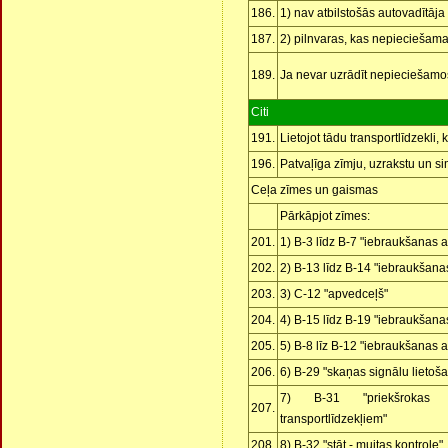
186.
1) nav atbilstošās autovadītāja
187.
2) pilnvaras, kas nepieciešama
189.
Ja nevar uzrādīt nepieciešam
Citi
191.
Lietojot tādu transportlīdzekli
196.
Patvaļīga zīmju, uzrakstu un s
Ceļa zīmes un gaismas
Pārkāpjot zīmes:
201.
1) B-3 līdz B-7 "iebraukšanas a
202.
2) B-13 līdz B-14 "iebraukšanas
203.
3) C-12 "apvedceļš"
204.
4) B-15 līdz B-19 "iebraukšanas
205.
5) B-8 līz B-12 "iebraukšanas a
206.
6) B-29 "skaņas signālu lietoš
7) B-31 "priekšrokas 
207.
transportlīdzekļiem"
208.
8) B-32 "stāt - muitas kontrole"