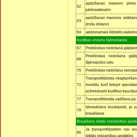
apdzīšanas manevrs pirms
62.
pārbrauktuvēm
apdzīšanas manevra veikšana
63.
drošu distanci
64.
apdzenamais līdzeklis palielin
Kustības virzienu šķērsošanās
67.
Priekšrokas nedošanā gājējiem
Priekšrokas nedošana gājēj
68.
šķērsojošos ceļu
70.
Priekšrokas nedošana velosipē
Transportlīdzekļa neapturēšana
72.
invalīdu, kurš lietojot speciāla
acīmredzami kustības traucēju
77.
Transportlīdzekļa vadīšana pa 
Izbraukšana krustojumā, ja uz
79.
braukšanai
Braukšana sliktās redzamības apstā
Ja transportlīdzeklim nav ie
80.
sliktās redzamības apstākļos