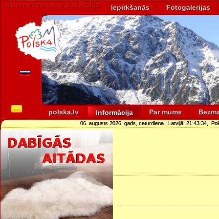
Interneta vietne par Poliju
Iepirkšanās
Fotogalerijas
polska.lv
Par mums
Bezma
Informācija
06. augusts 2026. gads, ceturdiena
, Latvijā:
21:43:35
, Pol