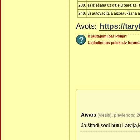
238.
1) iziešana uz gājēju pārejas 
240.
3) autovadītāja aizbraukšana aiz
Avots:
https://tar
Ir jautājumi par Poliju?
Uzdodiet tos polska.lv forum
Aivars
(viesis), pievienots:
Ja šitādi sodi būtu Latvijā,