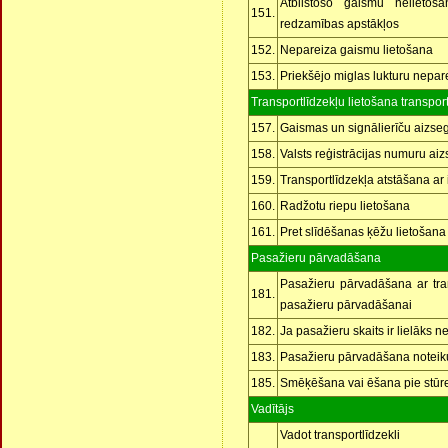
Atbilstošo gaismu nelietoša
151.
redzamības apstākļos
152.
Nepareiza gaismu lietošana
153.
Priekšējo miglas lukturu nepar
Transportlīdzekļu lietošana transpo
157.
Gaismas un signālierīču aizs
158.
Valsts reģistrācijas numuru ai
159.
Transportlīdzekļa atstāšana ar
160.
Radžotu riepu lietošana
161.
Pret slīdēšanas ķēžu lietošana
Pasažieru pārvadāšana
Pasažieru pārvadāšana ar tran
181.
pasažieru pārvadāšanai
182.
Ja pasažieru skaits ir lielāks ne
183.
Pasažieru pārvadāšana notei
185.
Smēķēšana vai ēšana pie stūres
Vadītājs
Vadot transportlīdzekli