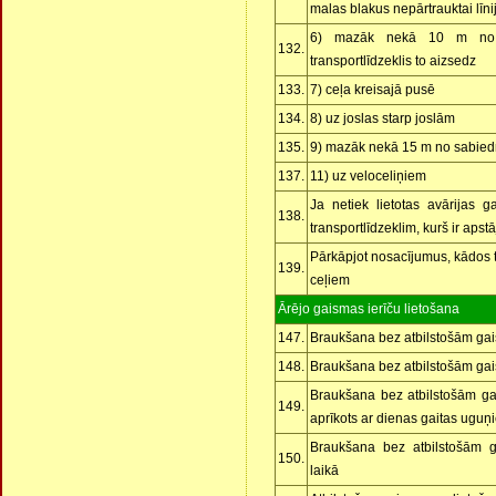
malas blakus nepārtrauktai līni
6) mazāk nekā 10 m no c
132.
transportlīdzeklis to aizsedz
133.
7) ceļa kreisajā pusē
134.
8) uz joslas starp joslām
135.
9) mazāk nekā 15 m no sabiedr
137.
11) uz veloceliņiem
Ja netiek lietotas avārijas g
138.
transportlīdzeklim, kurš ir apstā
Pārkāpjot nosacījumus, kādos tr
139.
ceļiem
Ārējo gaismas ierīču lietošana
147.
Braukšana bez atbilstošām gai
148.
Braukšana bez atbilstošām gai
Braukšana bez atbilstošām gai
149.
aprīkots ar dienas gaitas uguņ
Braukšana bez atbilstošām g
150.
laikā