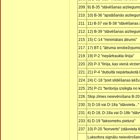
209.
9) B-35 "stāvēšanas aizliegum
210.
10) B-36 "apstāšanās aizliegu
211.
11) B-37 vai B-38 "stāvēšanas 
212.
12) B-39 "stāvēšanas aizliegu
215.
15) C-14 "minimālais ātrums"
217.
17) BT-1 "ātruma ierobežojums
219.
19) P-2 "nepārtraukta līnija"
220.
20) P-3 "līnija, kas vienā virzie
221.
21) P-4 "dubultā nepārtaukotā l
224.
24) C-18 "pret slīdēšanas ķēžu
225.
25) P-21 "teritorija izslēgta no 
226.
Stop zīmes neievērošana B-20
230.
3) D-18 vai D-18a "stāvvieta..."
231.
4) D-18, D-18a vai D-18b "stāvv
233.
6) D-19 "taksometru pietura"
237.
10) P-20 "konverts" (stāvvieta 
Luksofora signālu neievērošan